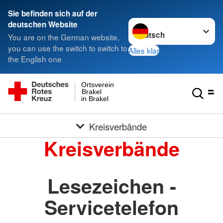
Sie befinden sich auf der
Sprache wechseln zu
deutschen Website
You are on the German website,
you can use the switch to switch to
Alles klar
the English one
Ortsverein
Brakel
in Brakel
Kreisverbände
Kreisverbände
Lesezeichen -
Servicetelefon