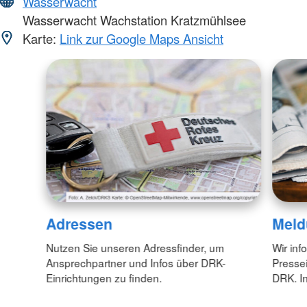
Wasserwacht
Wasserwacht Wachstation Kratzmühlsee
Karte:
Link zur Google Maps Ansicht
Adressen
Meld
Nutzen Sie unseren Adressfinder, um
Wir inf
Ansprechpartner und Infos über DRK-
Pressei
Einrichtungen zu finden.
DRK. In