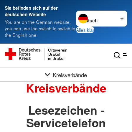
Sie befinden sich auf der
Sprache wechseln zu
deutschen Website
You are on the German website,
you can use the switch to switch to
Alles klar
the English one
Ortsverein
Brakel
in Brakel
Kreisverbände
Kreisverbände
Lesezeichen -
Servicetelefon