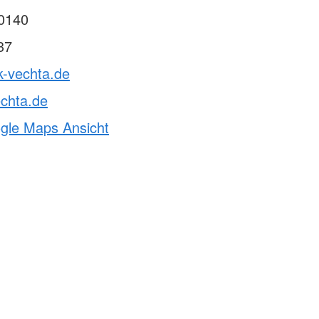
0140
37
k-vechta.de
chta.de
ogle Maps Ansicht