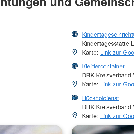
chtungen und Gemeinsc
Kindertageseinrich
Kindertagesstätte 
Karte:
Link zur Go
Kleidercontainer
DRK Kreisverband V
Karte:
Link zur Go
Rückholdienst
DRK Kreisverband V
Karte:
Link zur Go