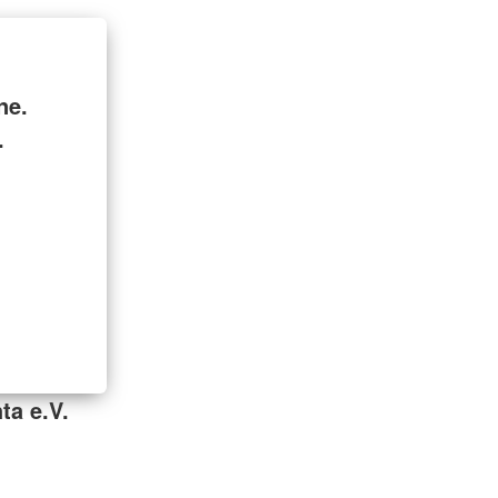
ne.
.
ta e.V.