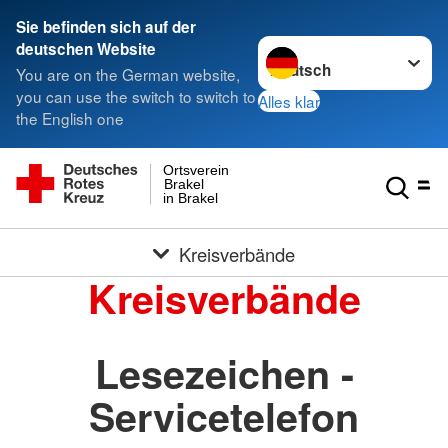
Sie befinden sich auf der
Sprache wechseln zu
deutschen Website
You are on the German website,
you can use the switch to switch to
Alles klar
the English one
Ortsverein
Brakel
in Brakel
Kreisverbände
Kreisverbände
Lesezeichen -
Servicetelefon