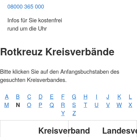
08000 365 000
Infos für Sie kostenfrei
rund um die Uhr
Rotkreuz Kreisverbände
Bitte klicken Sie auf den Anfangsbuchstaben des
gesuchten Kreisverbandes.
A
B
C
D
E
F
G
H
I
J
K
L
M
N
O
P
Q
R
S
T
U
V
W
X
Y
Z
Kreisverband
Landesv