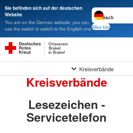
Sie befinden sich auf der deutschen
Sprache wechseln 
Website
You are on the German website, you can
Alles klar
use the switch to switch to the English one
Ortsverein
Brakel
in Brakel
Kreisverbände
Kreisverbände
Lesezeichen -
Servicetelefon