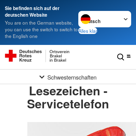
Sie befinden sich auf der
Sprache wechseln zu
deutschen Website
You are on the German website,
you can use the switch to switch to
Alles klar
the English one
Ortsverein
Brakel
in Brakel
Schwesternschaften
Lesezeichen -
Servicetelefon