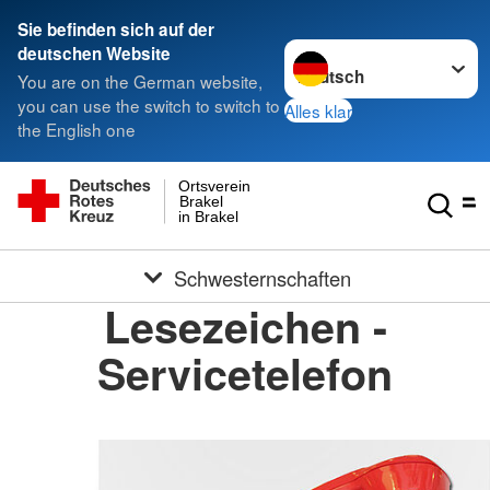
Sie befinden sich auf der
Sprache wechseln zu
deutschen Website
You are on the German website,
you can use the switch to switch to
Alles klar
the English one
Ortsverein
Brakel
in Brakel
Schwesternschaften
Lesezeichen -
Servicetelefon