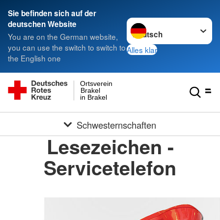
Sie befinden sich auf der
Sprache wechseln zu
deutschen Website
You are on the German website,
you can use the switch to switch to
Alles klar
the English one
Ortsverein
Brakel
in Brakel
Schwesternschaften
Lesezeichen -
Servicetelefon