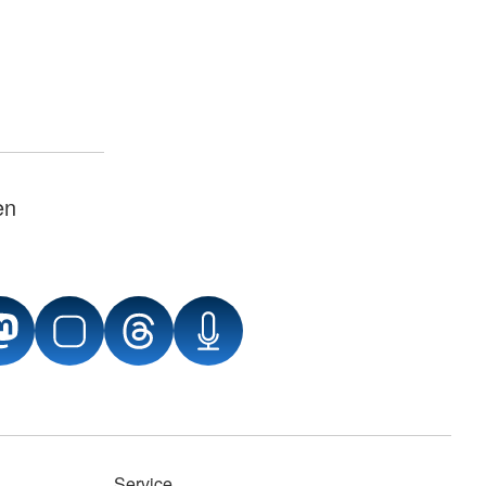
en
Service