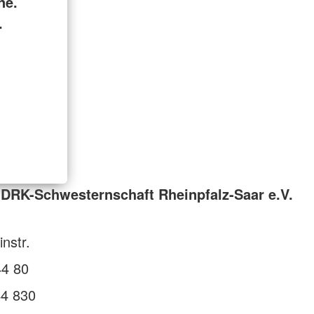
ne.
.
DRK-Schwesternschaft Rheinpfalz-Saar e.V.
nstr.
44 80
44 830