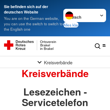
Sie befinden sich auf der
Sprache wechseln zu
deutschen Website
You are on the German website,
you can use the switch to switch to
Alles klar
the English one
Ortsverein
Brakel
in Brakel
Kreisverbände
Kreisverbände
Lesezeichen -
Servicetelefon