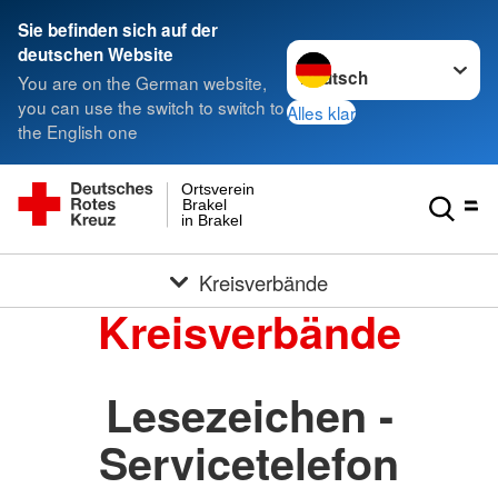
Sie befinden sich auf der
Sprache wechseln zu
deutschen Website
You are on the German website,
you can use the switch to switch to
Alles klar
the English one
Ortsverein
Brakel
in Brakel
Kreisverbände
Kreisverbände
Lesezeichen -
Servicetelefon