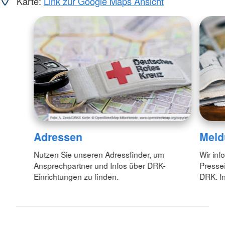
Karte:
Link zur Google Maps Ansicht
Adressen
Meld
Nutzen Sie unseren Adressfinder, um
Wir inf
Ansprechpartner und Infos über DRK-
Pressei
Einrichtungen zu finden.
DRK. In