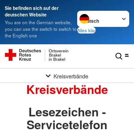
Sie befinden sich auf der
Sprache wechseln zu
deutschen Website
You are on the German website,
you can use the switch to switch to
Alles klar
the English one
Ortsverein
Brakel
in Brakel
Kreisverbände
Kreisverbände
Lesezeichen -
Servicetelefon