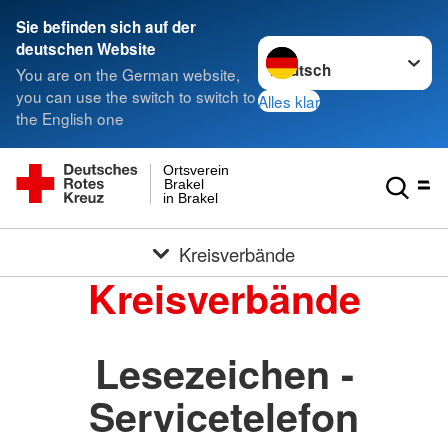
Sie befinden sich auf der
Sprache wechseln zu
deutschen Website
You are on the German website,
you can use the switch to switch to
Alles klar
the English one
Ortsverein
Brakel
in Brakel
Kreisverbände
Kreisverbände
Lesezeichen -
Servicetelefon