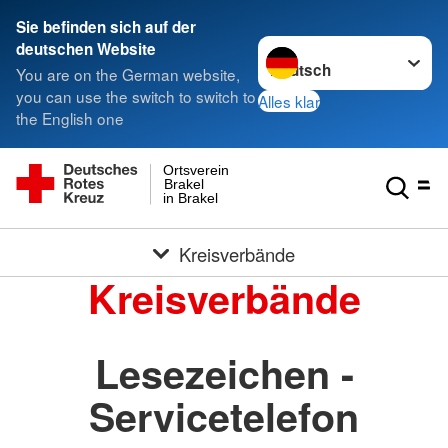
Sie befinden sich auf der
Sprache wechseln zu
deutschen Website
You are on the German website,
you can use the switch to switch to
Alles klar
the English one
Ortsverein
Brakel
in Brakel
Kreisverbände
Kreisverbände
Lesezeichen -
Servicetelefon