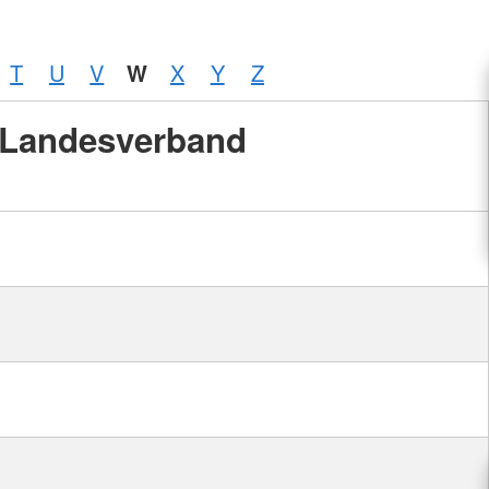
T
U
V
W
X
Y
Z
Landesverband