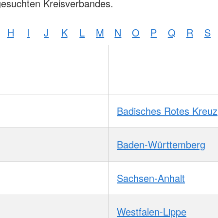
gesuchten Kreisverbandes.
H
I
J
K
L
M
N
O
P
Q
R
S
Badisches Rotes Kreuz
Baden-Württemberg
Sachsen-Anhalt
Westfalen-Lippe