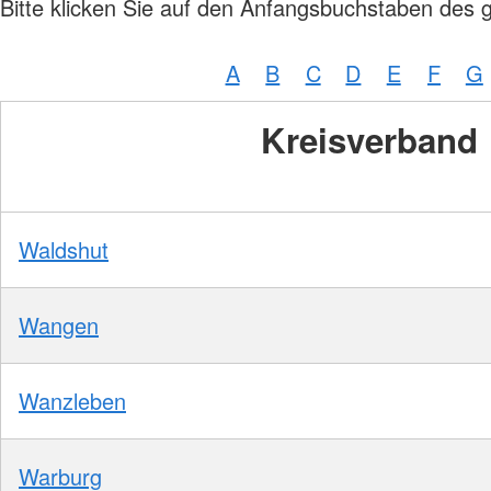
Bitte klicken Sie auf den Anfangsbuchstaben des 
A
B
C
D
E
F
G
Kreisverband
Waldshut
Wangen
Wanzleben
Warburg