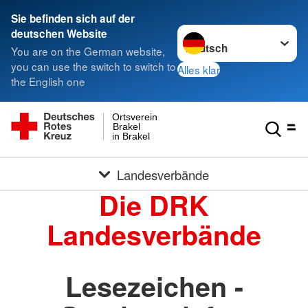
Sie befinden sich auf der
Sprache wechseln zu
deutschen Website
You are on the German website,
you can use the switch to switch to
Alles klar
the English one
Ortsverein
Brakel
in Brakel
Landesverbände
Die DRK
Landesverbände
Lesezeichen -