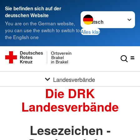
Sie befinden sich auf der
Sprache wechseln zu
deutschen Website
You are on the German website,
you can use the switch to switch to
Alles klar
the English one
Ortsverein
Brakel
in Brakel
Landesverbände
Die DRK
Landesverbände
Lesezeichen -